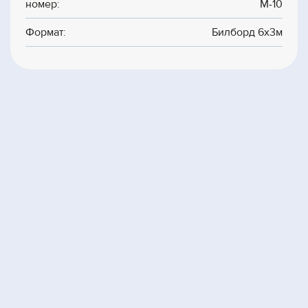
номер:
М-10
Формат:
Билборд 6х3м